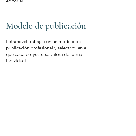
editorial.
Modelo de publicación
Letranovel trabaja con un modelo de
publicación profesional y selectivo, en el
que cada proyecto se valora de forma
individual.
Las condiciones de publicación se
establecen en diálogo entre el sello y el
autor, y se definen en función del
manuscrito, su alcance y las necesidades
editoriales del proyecto.
Nuestro foco está siempre en la calidad
literaria, el proceso editorial y la
construcción de un trabajo editorial
coherente y sostenible en el tiempo.